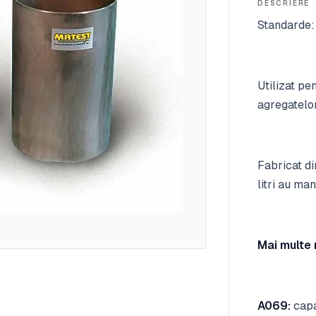
DESCRIERE
Standarde:
Utilizat pe
agregatelor
Fabricat di
litri au ma
Mai multe 
A069:
capac