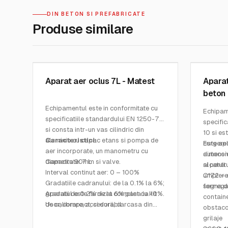
DIN BETON SI PREFABRICATE
Produse similare
MATEST
MATEST
SKU:
C198
SKU:
C17
Aparat aer oclus 7L - Matest
Aparat
beton 
Echipamentul este in conformitate cu
Echipam
specificatiile standardului EN 1250-7
specific
si consta intr-un vas cilindric din
10 si es
aluminiu cu capac etans si pompa de
Caracteristici:
curgerea
Este apl
aer incorporate, un manometru cu
autocom
dimensi
diametru 90mm si valve.
Capacitate: 7 L
si pentr
alcatuit 
Interval continut aer: 0 – 100%
umplere 
C172 – c
Gradatiile cadranului: de la 0.1% la 6%;
segrega
forma de
gradatii de 0.2% de la 6% pana la 10%.
Aparatul este furnizat complet cu kit
containe
Usor, compact, si durabil
de calibrare, accesorii, carcasa din
obstacol
Contorul are un sistem rapid de
plastic robusta.
grilaje
prindere si testare cu cateva pompari