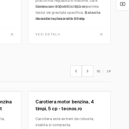
i mai
platforma reglabila in inaltime, care
sustine un recipient cu apa si permite
Dimensiuni: 510x510x1150 mm
ant
testul de greutate specifica.
Balanta
nu este inclusa si trebuie
Greutate: aproximativ 50 kg.
comandata separat.
VEZI DETALII
01
/
10
MATEST
SKU:
C319
enzina
Carotiera motor benzina, 4
t
timpi, 5 cp - tecnos.ro
ta,
Carotiera este extrem de robusta,
stabila si compacta.