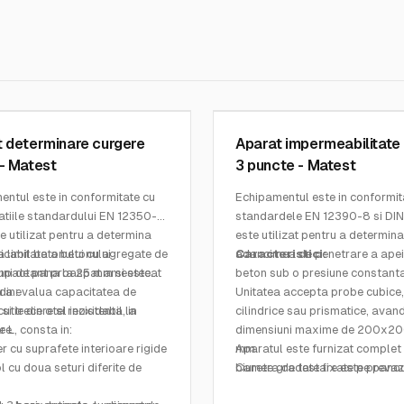
MATEST
2
SKU:
C435
 determinare curgere
Aparat impermeabilitate
- Matest
3 puncte - Matest
entul este in conformitate cu
Echipamentul este in conformit
atiile standardului EN 12350-
standardele EN 12390-8 si DIN
te utilizat pentru a determina
este utilizat pentru a determina
 limitata a betonului
icabil betonului cu agregate de
adancimea de penetrare a apei
Caracteristici:
pactant proaspat amestecat
uni de pana la 25 mm si este
beton sub o presiune constanta
u a evalua capacitatea de
din:
Unitatea accepta probe cubice,
si trecere si rezistenta la
utie din otel inoxidabil, in
cilindrice sau prismatice, avan
re.
 L, consta in:
dimensiuni maxime de 200x2
r cu suprafete interioare rigide
mm.
Aparatul este furnizat complet
 cu doua seturi diferite de
Camera de testare este prevaz
biurete gradate fixate pe pano
flanse adecavte cu surub centra
frontal. La cerere se pot confi