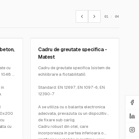
01
/
04
MATEST
SKU:
V085
 beton,
Cadru de greutate specifica -
Matest
ate cu
Cadru de greutate specifica (sistem de
 1048 si
echilibrare a flotabilitatii).
 in
Standard: EN 12697, EN 1097-6, EN
.
12390-7
d
A se utiliza cu o balanta electronica
00x200
adecvata, prevazuta cu un dispozitiv
 cu
de fixare sub carlig.
uta cu
ul
Cadru robust din otel, care
l si
gura
incorporeaza in partea inferioara o