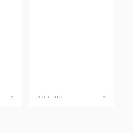
putere
Masina este furnizata complet cu
exceptia: frezei de diamant,
extractorului si a cheii, care trebuie
comandate separat.
Greutate: 135 kg
VEZI DETALII