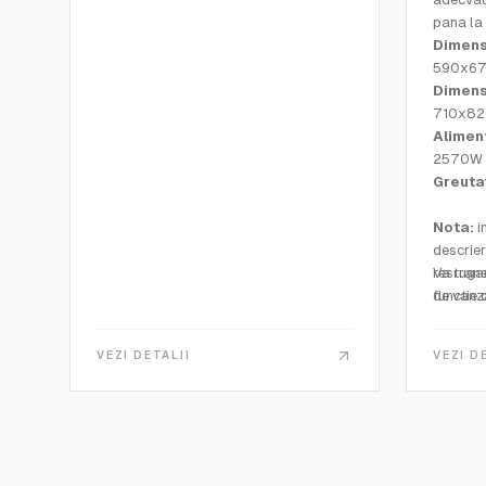
pana la
Dimensi
590x67
Dimens
710x8
Alimen
2570W
Greuta
Nota:
i
descrier
restrans
Va ruga
functie 
de vanza
C313N, 
adecvar
echipate
VEZI DETALII
VEZI D
procedu
monitor