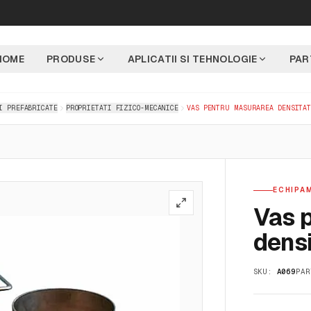
HOME
PRODUSE
APLICATII SI TEHNOLOGIE
PAR
I PREFABRICATE
PROPRIETATI FIZICO-MECANICE
VAS PENTRU MASURAREA DENSITAT
ECHIPA
Vas 
densi
SKU:
A069
PAR