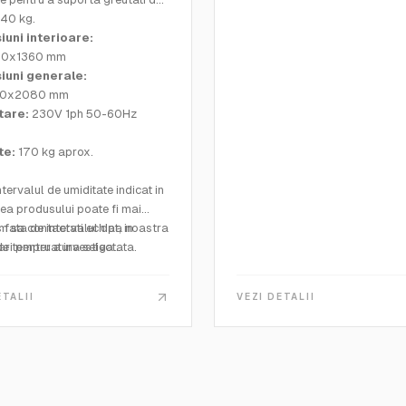
 40 kg.
uni interioare:
0x1360 mm
iuni generale:
20x2080 mm
tare:
230V 1ph 50-60Hz
te:
170 kg aprox.
ntervalul de umiditate indicat in
ea produsului poate fi mai
 fata de intervalul dat, in
m sa contactati echipa noastra
de temperatura selectata.
ri pentru a investiga
C313-01N si C316N nu sunt
ea pentru cerintele dvs.
 cu sistemul de control pentru
ETALII
VEZI DETALII
rile de maturare care necesita
izarea CO2.