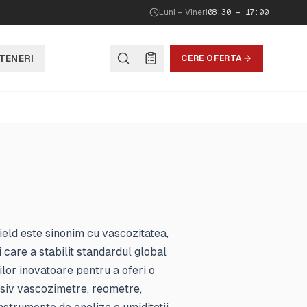
Luni – Vineri
08:30 – 17:00
TENERI
CERE OFERTA
ld este sinonim cu vascozitatea,
 care a stabilit standardul global
ilor inovatoare pentru a oferi o
lusiv vascozimetre, reometre,