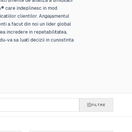
instrumente de analiza a umiditatii
® care indeplinesc in mod
catiilor clientilor. Angajamentul
nti a facut din noi un lider global
a incredere in repetabilitatea,
du-va sa luati decizii in cunostinta
FILTRE
AMETEK BROOKFIELD