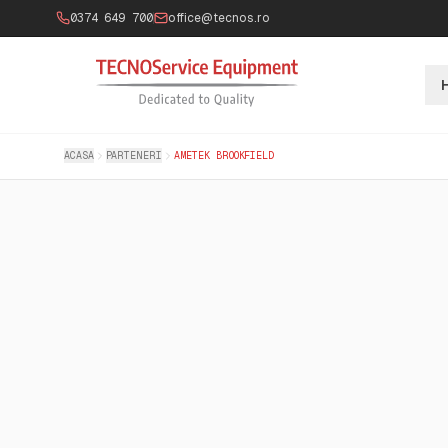
0374 649 700
office@tecnos.ro
ACASA
PARTENERI
AMETEK BROOKFIELD