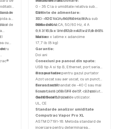
dard de
trasabile la NIST
Mediu de functionare:
ditatii
0 - 35 C la o umiditate relativa sub
derea in
dard de
50%
Cerinte de alimentare:
pida a
30 - 40 C la o umiditate relativa sub
100 - 120 V CA, 50/60 Hz, 8 A
rilor
dard de
50%
220 - 240 V CA, 50/60 Hz, 4 A
Dimensiuni:
 a
0 - 31 C la o umiditate relativa sub 80%
6,8 x 18,5 x 11 in (17,2 x 47 x 27,9 cm)
s.
11
Inaltime x latime x adancime
Masa:
ea cu
17,7 lb (8 kg)
entru
 de
Garantie:
Doi ani
trac®
Conexiuni pe panoul din spate:
USB tip A si tip B, Ethernet, port serial,
a,
intrare si iesire pentru gazul purtator
Gaz purtator:
sta.
Azot uscat sau aer uscat, cu un punct
niul
de roua recomandat de -40 C sau mai
Ecran tactil:
medii de
scazut, la o presiune de 17 - 22 psi.
Ecran tactil LCD TFT color, cu rezolutia
n
Gazul este furnizat de utilizator.
de 800 x 480 pixeli
Certificari:
u
UL, CE
andarde
Standarde analizor umiditate
si a
Computrac Vapor Pro XL
ASTM D7191-18: Metoda standard de
incercare pentru determinarea