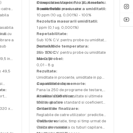
)
imbunatatirea controlului proceselor si
Computrac Vapor Pro XL Ametek
 catre
a uniformitatii produselor.
Brookfield
Domeniu de masurare a umiditatii:
sabila
10 ppm (10 ug, 0,001%) - 100%
Rezolutia masurarii umiditatii:
rasabila
1 ppm (0,1 ug, 0,0001%)
inal cu
 sub
Repetabilitate:
librare a
Sub 10% C.V. pentru probe cu umiditate
 sub
peste 0,1%
Domeniu de temperatura:
A
Sub 15% C.V. pentru probe cu umiditate
25 - 300 C
19,5 in
sub 0,1%
Masa probei:
0,01 - 8 g
x 49,5
Rezultate:
Umiditate in procente, umiditate in ppm
si
si cantitate de apa
Capacitate de memorie:
ate:
Pana la 250 de programe de testare,
ort
ultimele 1.000 de rezultate si ultimele
Analiza statistica:
100 de grafice
Medie, abatere standard si coeficient
 320 x
de variatie
Criterii de finalizare:
Reglabile de catre utilizator: predictie,
viteza de variatie, timp si timp urmat de
Calibrare:
:
viteza de variatie
Calibrare manuala cu tuburi capilare