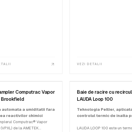
ETALII
VEZI DETALII
ROOKFIELD
AMETEK BROOKFIELD
4200XL-AS
SKU:
TC-L100
ampler Computrac Vapor
Baie de racire cu recircu
 Brookfield
LAUDA Loop 100
 automata a umiditatii fara
Tehnologia Peltier, aplicata
rea reactivilor chimici
controlul termic de inalta p
plerul Computrac® Vapor
 (VPXL) de la AMETEK
LAUDA LOOP 100 este un termo