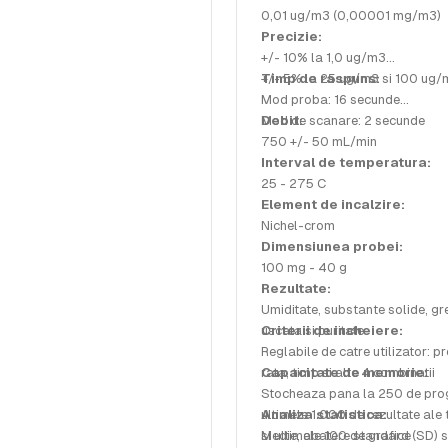
0,01 ug/m3 (0,00001 mg/m3)
Precizie:
+/- 10% la 1,0 ug/m3
+/- 5% la 25 ug/m3 si 100 ug
Timp de raspuns:
Mod proba: 16 secunde
Mod de scanare: 2 secunde
Debit:
750 +/- 50 mL/min
Interval de temperatura:
25 - 275 C
Element de incalzire:
Nichel-crom
Dimensiunea probei:
100 mg - 40 g
Rezultate:
Umiditate, substante solide, gr
uscata si puritate
Criterii de incheiere:
Reglabile de catre utilizator: pr
rata, timp si alte 4 combinatii
Capacitate de memorie:
Stocheaza pana la 250 de pro
ultimele 1.000 de rezultate ale 
Analiza statistica:
si ultimele 100 de grafice
Medie, abatere standard (SD) s