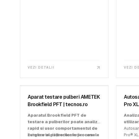
VEZI DETALII
VEZI D
AMETEK BROOKFIELD
AMETEK B
SKU:
PFT
SKU:
CT-
Aparat testare pulberi AMETEK
Autos
Brookfield PFT | tecnos.ro
Pro XL
Aparatul Brookfield PFT de
Analiza
testare a pulberilor poate analiza
utiliza
rapid si usor comportamentul de
Autosam
curgere al pulberilor in procesele
Este foarte util producatorilor care
Pro® XL