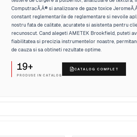
testere de curgere a pulberilor, analizoare de textura, 
ComputracÃ‚Â® si analizoare de gaze toxice JeromeÃ‚Â
constant reglementarile de reglementare si nevoile apli
nostru fata de calitate, acuratete si asistenta pentru clie
recunoscut. Cand alegeti AMETEK Brookfield, puteti ave
fiabilitatea si precizia instrumentelor noastre, permitan
de cauza si sa obtineti rezultate optime.
19
+
CATALOG COMPLET
PRODUSE IN CATALOG
ROOKFIELD
AMETEK BROOKFIELD