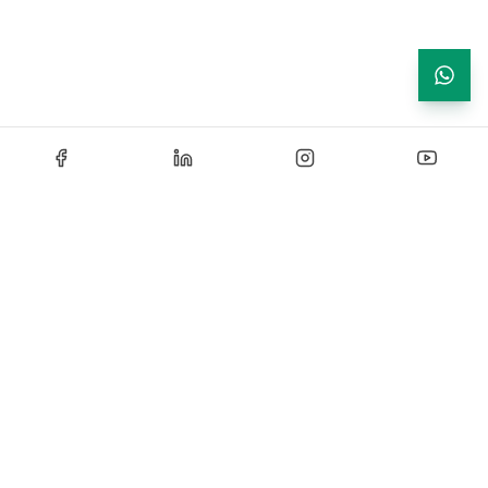
Echipamente de testare si instrumentatie industriala —
solutii certificate si personalizate pentru laboratoare de
cercetare, control si productie.