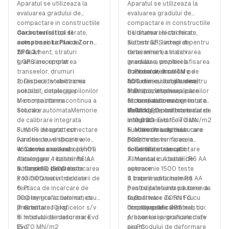
Aparatul se utilizeaza la
Aparatul se utilizeaza la
testate calitativ
evaluarea gradului de
evaluarea gradului de
Monitorizarea si avertizarea
compactare in constructiile
compactare in constructiile
automata privind siguranta
de drumuri si cai ferate,
Caracterisitici si
de drumuri si cai ferate,
1. Unitatea electronica:
echipamentelor automate
autostrazi, lucrari de
componenta Placa Zorn
autostrazi, lucrari de
Sistem GPS integrat pentru
terasament, straturi
ZFG 3.1
terasament, straturi
determinarea si salvarea
granulare, umplerea
1. GPS incorporat
granulare, umplerea
imediata a pozitiei (afisarea
transeelor, drumuri
transeelor, drumuri
coordonatelor UTM pe
2. Placa de incarcare de
forestiere, stabilizarea
2. Dispozitiv electronic
forestiere, stabilizarea
latitudine si longitudine)
300 mm cu accelerometru
solurilor, umplerea pilonilor
portabil, datalogger
solurilor, umplerea pilonilor
Memorie interna
3. Dispozitiv de aplicare
si compactarea continua a
Memorie interna
si compactarea continua a
Stocare automata
forta statica cu o greutate
solurilor.
Stocare automataMemorie
solurilor.
Memorie de calibrare
de 10 kg pentru intervalul de
4. Card SD pentru stocarea
de calibrare integrata
integrata
masurare Evd 15-70 MN/m2
a 10.000 seturi de date
Functie de autotest
3. Wi-Fi integrat: conectare
Functie de autotest
si adancime de masurare
5. Maner triunghiular care
Functie de verificare a
wireless cu dispozitivele
Functie de verificare a
600 mm.
previne rasturnarea in
volumului masurat
Windows sau Android/iOS
4. Carcasa robusta pentru
volumului masurat
conditii de transport
6. Certificat de calibrare
Alimentare 4 baterii R6 AA
datalogger, rezistenta la
Alimentare: 4 baterii R6 AA
7. Manual cu detalii de
autonomie 1500 teste
intemperii, din piele
5. Card SD pentru stocarea
autonomie 1500 teste
operare
Posibilitatea introducerii de
a 10.000 seturi de date
4 baterii aditionale R6 AA
8. Imprimanta termica
text
6. Placa de incarcare de
Posibilitatea introducere de
pentru printarea pe teren a
Display grafic iluminat, cu
300 mm cu accelerometru
text
rapoartelor de test cu
9. Software ZORN FG cu
prezentarea graficelor s/v
montat
7. Greutate 10 kg.
Display grafic iluminat, cu
coordonatele GPS
urmatoarele caracteristici:
si modului de deformare
8. Interval de masurare: Evd
prezentarea graficelor s/v
Arhivare si procesare date
Evd
15-70 MN/m2
si a modului de deformare
pe PC