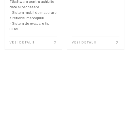
Trac
- Software pentru achizite
incarcare si a dispozitivului
date si procesare
de incarcare statica aferent.
- Sistem mobil de masurare
a reflexiei marcajului
- Sistem de evaluare tip
LIDAR
VEZI DETALII
VEZI DETALII