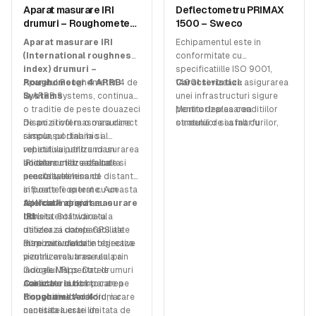
Aparat masurare IRI
Deflectometru PRIMAX
SKU:
BF-22000.A
SKU:
PRIMAX1500
drumuri – Roughometer
1500 – Sweco
4 ARRB Systems
Aparat masurare IRI
Echipamentul este in
(International roughness
conformitate cu
index) drumuri –
specificatiille ISO 9001,
Roughometer 4 ARRB
Aparatul Roughometer 4 de
14001 si vizeaza asigurarea
Caracteristici:
Systems
la ARRB Systems,
continua
unei infrastructuri sigure
o traditie de peste douazeci
pentru deplasarea
Monitorizarea conditiilor
de ani si ofera o masurare
Dispozitivul masoara direct
oamenilor si a marfurilor,
stratului de asfalt cu
simpla, portabila si
raspunsul dinamic al
intr-un mod sigur si durabil,
ajutorul echipamentului
repetitiva pentru masurarea
vehiculului utilizand un
din punct de vedere al
asigura avertizarea rapida
IRI drumurilor asfaltate si
accelerometru de inalta
Unitatea utilizeaza un
mediului.
in cazul deteriorarilor
neasfaltate.
precizie, eliminand
senzor wireless de distanta
structurale
influentele externe. Aceasta
si poate fi operat cu un
Utilizand deflectometrul,
abordare asigura
telefon Android sau o
Aplicatii aparat masurare
este posibila colectarea
consistenta ridicata a
tableta. Software-ul
IRI
datelor pentru a
datelor si comparabilitate
utilizeaza datele GPS ale
optimizarea bugetelor
intre masuratori.
dispozitivului si integreaza
Furnizare de date obiective
alocate intretinerii pavajului
vizualizarea traseului prin
pentru evaluarea reala a
Analizarea si calcularea
Google Maps. Datele
indicelui IRI pentru drumuri
datelor colectate cu ajutorul
colectate sunt stocate pe
Analizara si compararea
Caracteristici
software-ului integrat
dispozitivul Android, iar
tronsoanelor de drum care
Roughometer 4:
permite evaluarea evolutiei
cantitatea este limitata de
necesita lucrari de
conditiilor stratului de covor