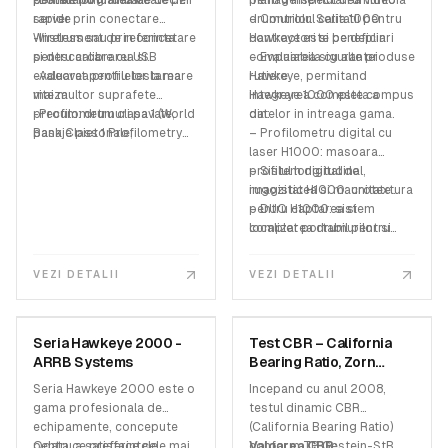
profilul longitudinal.
permitand luarea de decizii
-Datele pot fi incarcate pe
pentru inspectarea video a
managementul drumurilor
rapide
server prin conectare
drumurilor. Seria 1000
– Controlul calitatii pentru
Wireless sau prin concetare
-Instrument de referinta
Hawkeye este pe deplin
contractori si beneficiari
si descarcare cu USB
pentru calibrarea si
compaiabila cu alte produse
– Evaluarea sigurantei
evaluarea profilelor la mare
-Adecvat pentru testarea
Hawkeye, permitand
rutiere
viteza
mai multor suprafete
integrarea completa a
Hawkeye 1000 este compus
precum: drumuri pavate,
-Profilometru clasa 1 (World
datelor in intreaga gama.
din:
pasaje pietonale,
Bank Class 1 Profilometry
– Profilometru digital cu
aerodromuri si piste, placi
device)
laser H1000: masoara
de constructie, poduri,
profilul longitudinal,
– Sistem digital de
parcari
rugozitatea si macrotextura
imagistic H1000: unitate
pentru captarea si
– DUO H1000: sistem
localizarea drumurilor si
complet portabil pentru
caracteristicile lor
colectarea datelor
VEZI DETALII
VEZI DETALII
ARRB SYSTEMS
ZORN INSTRUMENTS
Seria Hawkeye 2000 -
Test CBR – California
SKU:
HKE-2000-ACD-4DIS-GP
SKU:
P02.00015
ARRB Systems
Bearing Ratio, Zorn
Instruments
Seria Hawkeye 2000 este o
Incepand cu anul 2008,
gama profesionala de
testul dinamic CBR
echipamente, concepute
(California Bearing Ratio)
pentru a satisface cele mai
Odata ce preferintele
conform TP Gestein-StB
Valoarea CBR: