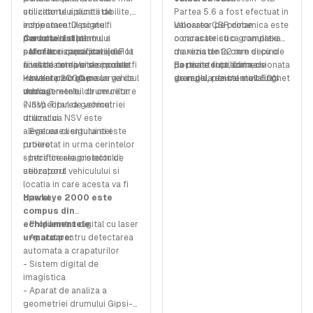
solicitante aplicatii de
utilizatorului sunt stabilite,
Partea 5.6 a fost efectuat in
inspectare. Designul
echipamentul poate fi
laborator pe probe
Valoarea CBR dinamica este
modular al sistemului
personalizat pentru a
Caracteristici:
concasate cu o granulatie
o caracteristica complexa
permite o capacitate de
satisface specificatiile. Pot
- Monitorizarea pavajului la
maxima de 22 mm si cu o
de rezistenta care depinde
scalare completa si poate fi
fi instalate diverse module
nivel de retea si de proiect
portiune supradimensionata
de rezistenta, forma
Ea poate fi utilizata, de
instalat pe o gama larga de
Hawkere 2000 pe un vehicul
- Inventarul rutier si
de regula de cel mult 50%.
granulei, rezistenta la inghet
exemplu, pentru a evalua
vehicule.
dedicat retelei de cercetare
managementul drumurilor
Acest test poate fi, de
si rugozitatea fiecarei
sensibilitatea la inghet sau
(NSV). Tipul de vehicul
- Inspectarea geometriei
asemenea, utilizat ca
granule in parte, de
pentru a estima adecvarea
utilizat ca NSV este
drumului
alternativa la testul CBR
compozitia granulelor, de
la trafic si
alegerea clientului si este
- Evaluarea sigurantei
static conform TP BF – StB
continutul de finete, de
compactabilitatea, precum
proiectat in urma cerintelor
rutiere
Partea B 7.1 [1]. Datorita
continutul de apa si de
si capacitatea portanta a
specifice ale proiectului,
- Intretinerea pistelor de
timpului scurt necesar, este
compactarea amestecului
amestecurilor de agregate
utilizatorul vehiculului si
aeoroport
utilizat mai ales in timpul
de agregate minerale.
minerale puse in strat.
locatia in care acesta va fi
testelor de monitorizare
operat.
Hawkeye 2000 este
interna pentru controlul
compus din
productiei in timpul
echipamentele
- Profilemtru digital cu laser
fabricarii amestecurilor de
urmatoare:
- Aparat pentru detectarea
agregate minerale din zgura
automata a crapaturilor
de otelarie. Avantajoasa in
- Sistem digital de
comparatie cu testul CBR
imagistica
conform TP BF – StB Partea
- Aparat de analiza a
B 7.1 [1] este eliminarea
geometriei drumului Gipsi-
necesitatii cadrului de