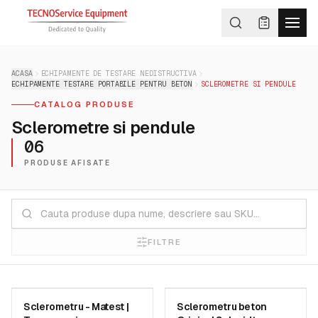
ACASA
ECHIPAMENTE DE TESTARE NEDISTRUCTIVA
ECHIPAMENTE TESTARE PORTABILE PENTRU BETON
SCLEROMETRE SI PENDULE
CATALOG PRODUSE
Sclerometre si pendule
06
PRODUSE AFISATE
FILTRE
MATEST
SCREENING EAGLE
Sclerometru - Matest |
Sclerometru beton
SKU:
C380
SKU:
34010000