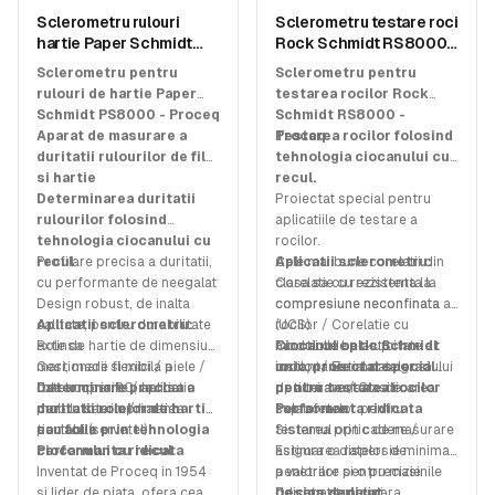
Sclerometru rulouri
Sclerometru testare roci
SKU:
34230000
SKU:
34330000
hartie Paper Schmidt
Rock Schmidt RS8000 -
PS8000 – Proceq
Proceq
Sclerometru pentru
Sclerometru pentru
rulouri de hartie Paper
testarea rocilor Rock
Schmidt PS8000 - Proceq
Schmidt RS8000 -
Aparat de masurare a
Proceq
Testarea rocilor folosind
duritatii rulourilor de film
tehnologia ciocanului cu
si hartie
recul.
Determinarea duritatii
Proiectat special pentru
rulourilor folosind
aplicatiile de testare a
tehnologia ciocanului cu
rocilor.
recul
Profilare precisa a duritatii,
Cele mai bune corelatii din
Aplicatii sclerometru:
cu performante de neegalat
clasa sa cu rezistenta la
Corelatie cu rezistenta la
Design robust, de inalta
compresiune neconfinata
compresiune neconfinata a
calitate, pentru durabilitate
Aplicatii sclerometru:
(UCS).
rocilor / Corelatie cu
extinsa
Role de hartie de dimensiuni
Functii de backup
modulul de elasticitate al
Ciocanul optic Schmidt
Gestionare flexibila a
mari, medii si mici / piele /
instantaneu al datelor si
rocilor / Estimarea gradului
unic, proiectat special
datelor prin PC, aplicatie
role acoperite / hartie
Determinare precisa a
optiuni avansate de
de alterare / Clasificarea
pentru testarea rocilor
mobila sau imprimanta
pentru loterie / hartie
duritatii rolelor de hartie
colaborare.
suprafetelor pentru
Performanta ridicata
portabila
tisulara (servetel)
sau folie prin tehnologia
testarea prin cadere /
Sistemul optic de masurare
ciocanului cu recul
Performanta ridicata
Estimarea ratelor de
asigura o dispersie minima
Inventat de Proceq in 1954
penetrare pentru masinile
a valorilor si o precizie
si lider de piata, ofera cea
de sapat tuneluri
ridicata, superioara
Design dedicat