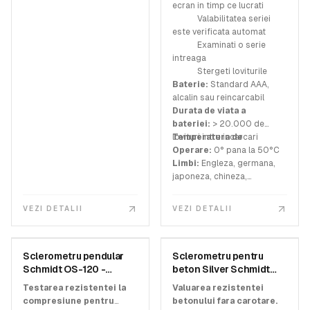
ecran in timp ce lucrati
Valabilitatea seriei
este verificata automat
Examinati o serie
intreaga
Stergeti loviturile
Baterie:
Standard AAA,
alcalin sau reincarcabil
Durata de viata a
bateriei:
> 20.000 de
lovituri intre incarcari
Temperatura de
Operare:
0° pana la 50°C
Limbi:
Engleza, germana,
japoneza, chineza,
coreeana, spaniola,
portugheza, italiana,
VEZI DETALII
VEZI DETALII
franceza, rusa
SCREENING EAGLE
SCREENING EAGLE
Sclerometru pendular
Sclerometru pentru
SKU:
31006001
SKU:
34151000
Schmidt OS-120 -
beton Silver Schmidt
Proceq
OS8200 – Proceq
Testarea rezistentei la
Valuarea rezistentei
compresiune pentru
betonului fara carotare.