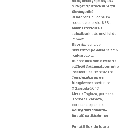
de ciuperca: 5 pana la 10
Afisaj analogic si digital,
MPa (725 pana la 1.450 psi)
iluminat din spate (100 x 100
pixeli, grafic)
Conexiuni
Bluetooth® cu consum
redus de energie, USB
pentru incarcare si
Masuratori
actualizari
Independent de unghiul de
impact
Afiseaza seria de
Baterie
masuratori pe ecran in timp
Standard AAA, alcalina sau
real
reincarcabila
Valabilitatea seriei este
Durata de viata a bateriei
verificata automat
> 20.000 de impacturi intre
Posibilitatea de revizuire
incarcari
completa a unei serii
Temperatura de
Stergerea impacturilor
functionare
individuale
0° pana la 50°C
Limbi:
Engleza, germana,
japoneza, chineza,
coreeana, spaniola,
portugheza, italiana,
Aplicatia Schmidt -
franceza, rusa
Specificatii tehnice
Functii flux de lucru