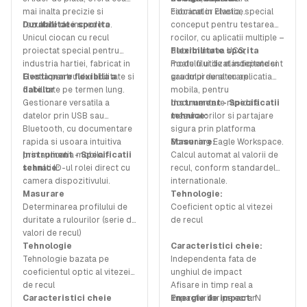
mai inalta precizie si
ciocanelor clasice.
Fabricat in Elvetia, special
rezultate de incredere.
Durabilitate sporita
conceput pentru testarea
Unicul ciocan cu recul
rocilor, cu aplicatii multiple –
proiectat special pentru
determinarea UCS,
Flexibilitate sporita
industria hartiei, fabricat in
modulului de elasticitate si
Poate fi utilizat independent
Elvetia pentru durabilitate si
Gestionare flexibila a
gradului de alterare.
sau impreuna cu aplicatia
fiabilitate pe termen lung.
datelor
mobila, pentru
Gestionare versatila a
documentare rapida a
Instrument - Specificatii
datelor prin USB sau
masuratorilor si partajare
tehnice:
Bluetooth, cu documentare
sigura prin platforma
rapida si usoara intuitiva
Screening Eagle Workspace.
Masurare:
prin aplicatia mobila -
Instrument - Specificatii
Calcul automat al valorii de
scanati ID-ul rolei direct cu
tehnice:
recul, conform standardelor
camera dispozitivului.
internationale.
Masurare
Tehnologie:
Determinarea profilului de
Coeficient optic al vitezei
duritate a rulourilor (serie de
de recul
valori de recul)
Tehnologie
Caracteristici cheie:
Tehnologie bazata pe
Independenta fata de
coeficientul optic al vitezei
unghiul de impact
de recul
Afisare in timp real a
Caracteristici cheie
impacturilor pe ecran
Energie de impact:
N