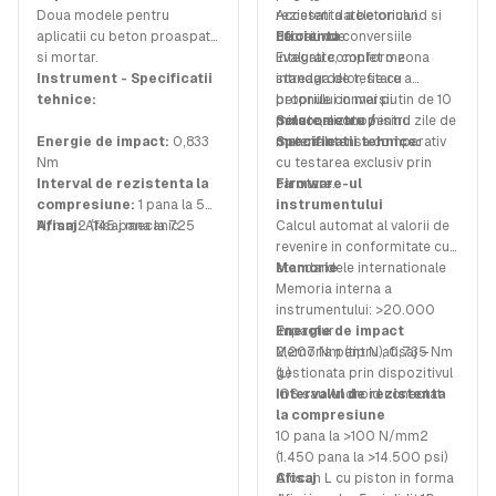
Doua modele pentru
Accesati datele oricand si
rezistenta a betonului.
aplicatii cu beton proaspat
de oriunde.
Lucrati cu conversiile
Eficienta
si mortar.
integrate, conforme
Evaluati complet o zona
Instrument - Specificatii
standardelor, fie cu
intreaga de testare a
tehnice:
propriile conversii
betonului in mai putin de 10
personalizate pentru
minute, economisind zile de
Sclerometru /
Energie de impact:
0,833
materiale.
munca intensa comparativ
Specificatii tehnice:
Nm
cu testarea exclusiv prin
Interval de rezistenta la
carotare.
Firmware-ul
compresiune:
1 pana la 5
instrumentului
N/mm2 (145 pana la 725
Afisaj:
Afisaj mecanic
Calcul automat al valorii de
psi)
revenire in conformitate cu
standardele internationale
Memorie
Memoria interna a
instrumentului: >20.000
impactur
Energie de impact
Memoria pentru afisaj –
2,207 Nm (tip N), 0,735 Nm
gestionata prin dispozitivul
(L)
iOS sau Android conectat
Intervalul de rezistenta
la compresiune
10 pana la >100 N/mm2
(1.450 pana la >14.500 psi)
Ciocan L cu piston in forma
Afisaj