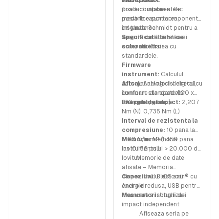
standardelor.
web sporesc
Fiabilitate:
productivitatea si fac
Toate componentele
posibila raportarea
mecanice sunt componente
instantanee.
originale Schmidt pentru a
asigura durabilitatea si
Specificatii tehnice
compatibilitatea cu
sclerometru:
standardele.
Firmware
instrument:
Calculul
automat al valorii de recul,
Afisaj:
Analogic si digital cu
conform standardelor
iluminare din spate (100 x
international.
100 pixeli, grafic)
Energie de impact:
2,207
Nm (N), 0,735 Nm (L)
Interval de rezistenta la
compresiune:
10 pana la
>100 N/mm2 (1’450 pana
Memorie:
Memoria
la>10’152 psi)
instrumentului > 20.000 de
lovituri
Memorie de date
afisate – Memoria
dispozitivului iOS sau
Conexiuni:
Bluetooth® cu
Android
energie redusa, USB pentru
incarcare si actualizari
Masuratori:
Unghi de
impact independent
Afiseaza seria pe