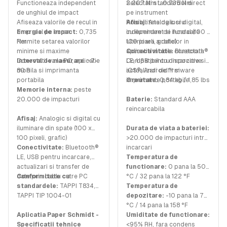
Functioneaza independent
Selectati standardul direct
2.207 Nm L 0.735 Nm
de unghiul de impact
pe instrument
Afiseaza valorile de recul in
Posibilitate de lucru
Afisaj:
Analogic si digital,
timp real pe ecran
Energie de impact:
0,735
independent si incarcare
cu iluminare de fundal (100 x
Permite setarea valorilor
Nm
ulterioara a datelor in
100 pixeli, grafic)
minime si maxime
aplicatia mobila conectata
Conectivitate:
Bluetooth®
Conectati-va la PC, aplicatie
Interval de masurare
: ~7-
Compatibil cu dispozitive
LE, USB pentru incarcare si
mobila si imprimanta
80 R
iOS®, Android™ si
actualizari de firmware
portabila
imprimante portabile
Greutate:
0,84 kg / 1,85 lbs
Memorie interna:
peste
20.000 de impacturi
Baterie:
Standard AAA
reincarcabila
Afisaj:
Analogic si digital cu
iluminare din spate (100 x
Durata de viata a bateriei:
100 pixeli, grafic)
>20.000 de impacturi intre
Conectivitate:
Bluetooth®
incarcari
LE, USB pentru incarcare,
Temperatura de
actualizari si transfer de
functionare:
0 pana la 50
date prin cablu catre PC
Conformitate cu
°C / 32 pana la 122 °F
standardele:
TAPPI T834,
Temperatura de
TAPPI TIP 1004-01
depozitare:
-10 pana la 70
°C / 14 pana la 158 °F
Aplicatia Paper Schmidt -
Umiditate de functionare:
Specificatii tehnice
<95% RH, fara condens