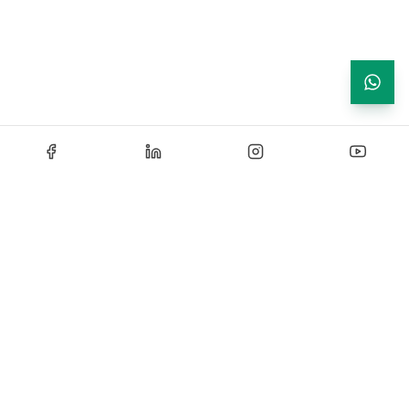
Echipamente de testare si instrumentatie industriala —
solutii certificate si personalizate pentru laboratoare de
cercetare, control si productie.