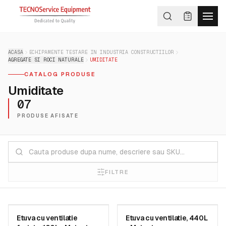
ACASA
ECHIPAMENTE TESTARE IN INDUSTRIA CONSTRUCTIILOR
AGREGATE SI ROCI NATURALE
UMIDITATE
CATALOG PRODUSE
Umiditate
07
PRODUSE AFISATE
FILTRE
MATEST
MATEST
Etuva cu ventilatie
Etuva cu ventilatie, 440L
SKU:
A008-01 KIT
SKU:
A008-05 KIT