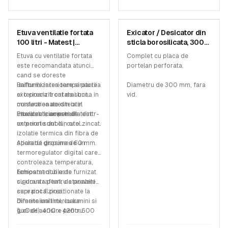
MATEST
MATEST
Etuva ventilatie fortata
Exicator / Desicator din
SKU:
A005-01 KIT
SKU:
A036-01
100 litri - Matest |
sticla borosilicata, 300
tecnos.ro
mm - Matest
Etuva cu ventilatie fortata
Complet cu placa de
este recomandata atunci
portelan perforata.
cand se doreste
uniformizarea temperaturii
Rafturile interioare si partea
Diametru de 300 mm, fara
si o precizie cat mai buna in
exterioara frontala sunt
vid.
masurarea acesteia in
confectionate din otel
interiorul camerei de test.
inoxidabil, iar peretii
Etuva este construita dintr-
exteriori sunt din otel zincat.
un perete dublu, cu o
izolatie termica din fibra de
sticla de grosimea 60 mm.
Aparatul dispune de un
termoregulator digital care
controleaza temperatura,
temostat dublu de
Echipamentul este furnizat
siguranta pentru a preveni
cu doua rafturi, detasabile
supraincalzirea.
care pot fi pozitionate la
diferite inaltimi, cu lumini si
Dimensiuni interioare
guri de aerisire pentru
(LxDxH): 400 x 420 x 600
racire.
mm