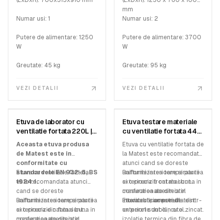
(LxDxH): 700x515x910 mm
(LxDxH): 1250 x 760 x 1000
mm
Numar usi: 1
Numar usi: 2
Putere de alimentare: 1250
Putere de alimentare: 3700
W
W
Greutate: 45 kg
Greutate: 95 kg
VEZI DETALII
VEZI DETALII
MATEST
MATEST
Etuva de laborator cu
Etuva testare materiale
SKU:
A008-03 KIT
SKU:
A005-08 KIT
ventilatie fortata 220L |
cu ventilatie fortata 440
tecnos.ro
litri
Aceasta etuva produsa
Etuva cu ventilatie fortata de
de Matest este in
la Matest este recomandata
conformitate cu
atunci cand se doreste
standardele EN 932-5, BS
Etuva cu ventilatie fortata
uniformizarea temperaturii
Rafturile interioare si partea
1924:1.
este recomandata atunci
si o precizie cat mai buna in
exterioara frontala sunt
cand se doreste
masurarea acesteia in
confectionate din otel
uniformizarea temperaturii
Rafturile interioare si partea
interiorul camerei de test.
inoxidabil, iar peretii
Etuva este construita dintr-
si o precizie cat mai buna in
exterioara din fata sunt
exteriori sunt din otel zincat.
un perete dublu, cu o
masurarea acesteia in
confectionate din otel
izolatie termica din fibra de