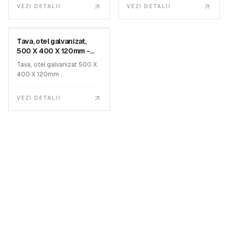
Dimensiuni exterioare
VEZI DETALII
VEZI DETALII
(LxDxH): 680 x 685 x 790
MATEST
mm
Numar usi: 1
Putere de alimentare: 1200
Tava, otel galvanizat,
SKU:
V182-03
W
500 X 400 X 120mm -
Greutate: 40 kg
Matest
Tava, otel galvanizat 500 X
400 X 120mm
VEZI DETALII