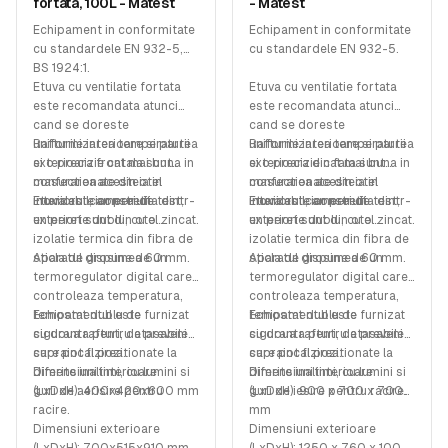
fortata, 100L - Matest
- Matest
Echipament in conformitate
Echipament in conformitate
cu standardele EN 932-5,
cu standardele EN 932-5.
BS 1924:1.
Etuva cu ventilatie fortata
Etuva cu ventilatie fortata
este recomandata atunci
este recomandata atunci
cand se doreste
cand se doreste
uniformizarea temperaturii
Rafturile interioare si partea
uniformizarea temperaturii
Rafturile interioare si partea
si o precizie cat mai buna in
exterioara frontala sunt
si o precizie cat mai buna in
exterioara din fata sunt
masurarea acesteia in
confectionate din otel
masurarea acesteia in
confectionate din otel
interiorul camerei de test;
inoxidabil, iar peretii
Etuva este construita dintr-
interiorul camerei de test;
inoxidabil, iar peretii
Etuva este construita dintr-
exteriori sunt din otel zincat.
un perete dublu, cu o
exteriori sunt din otel zincat.
un perete dublu, cu o
izolatie termica din fibra de
izolatie termica din fibra de
sticla de grosimea 60 mm.
Aparatul dispune de un
sticla de grosimea 60 mm.
Aparatul dispune de un
termoregulator digital care
termoregulator digital care
controleaza temperatura,
controleaza temperatura,
temostat dublu de
Echipamentul este furnizat
temostat dublu de
Echipamentul este furnizat
siguranta pentru a preveni
cu doua rafturi, detasabile
siguranta pentru a preveni
cu doua rafturi, detasabile
supraincalzirea.
care pot fi pozitionate la
supraincalzirea.
care pot fi pozitionate la
diferite inaltimi, cu lumini si
Dimensiuni interioare
diferite inaltimi, cu lumini si
Dimensiuni interioare
guri de aerisire pentru
(LxDxH): 400x420x600 mm
guri de iesire pentru racire.
(LxDxH): 900 x 700 x 700
racire.
mm
Dimensiuni exterioare
Dimensiuni exterioare